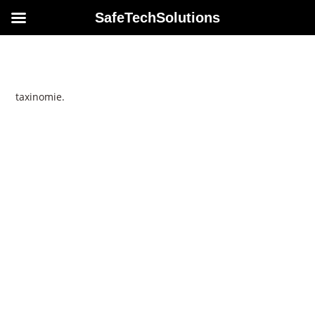
SafeTechSolutions
Il n’y a aucun article publié actuellement sous cette
taxinomie.