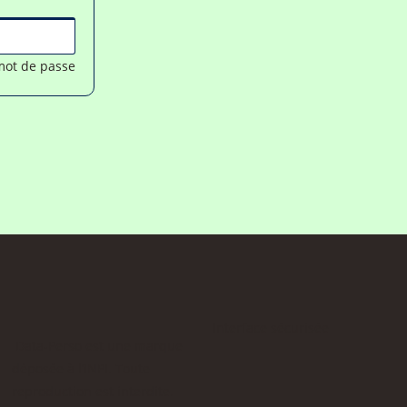
 mot de passe
Interface sécurisée
Data-Perso est une marque
déposée à l’INPI. Toute
reproduction est interdite.