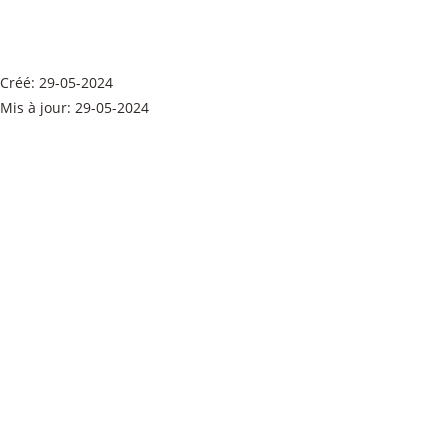
P1060006 BB33ADC9
Taille du fichier: 2.48 Mo
Créé: 29-05-2024
Mis à jour: 29-05-2024