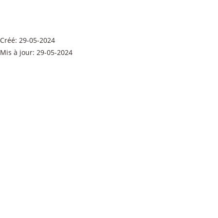
FL14_RDC
Taille du fichier: 2.25 Mo
Créé: 29-05-2024
Mis à jour: 29-05-2024