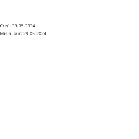
DCE B08 FAÇADES
Taille du fichier: 3.25 Mo
Créé: 29-05-2024
Mis à jour: 29-05-2024