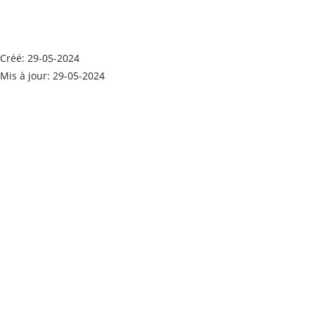
DCE B04 R+3
Taille du fichier: 3.31 Mo
Créé: 29-05-2024
Mis à jour: 29-05-2024