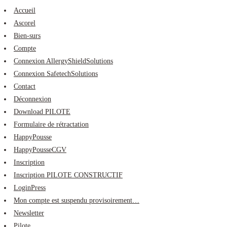
Accueil
Ascorel
Bien-surs
Compte
Connexion AllergyShieldSolutions
Connexion SafetechSolutions
Contact
Déconnexion
Download PILOTE
Formulaire de rétractation
HappyPousse
HappyPousseCGV
Inscription
Inscription PILOTE CONSTRUCTIF
LoginPress
Mon compte est suspendu provisoirement…
Newsletter
Pilote