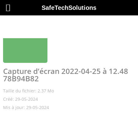
SafeTechSolutions
SafeTechSolutions
Capture d’écran 2022-04-25 à 12.48
78B94B82
Taille du fichier: 2.37 Mo
Créé: 29-05-2024
Mis à jour: 29-05-2024