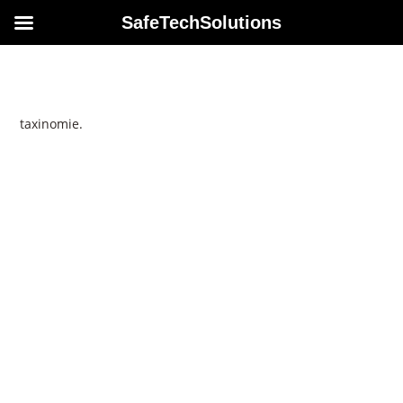
SafeTechSolutions
Il n’y a aucun article publié actuellement sous cette
taxinomie.