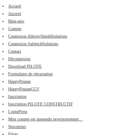
Skip
Accueil
to
Ascorel
content
Bien-surs
Compte
Connexion AllergyShieldSolutions
Connexion SafetechSolutions
Contact
Déconnexion
Download PILOTE
Formulaire de rétractation
HappyPousse
HappyPousseCGV
Inscription
Inscription PILOTE CONSTRUCTIF
LoginPress
Mon compte est suspendu provisoirement…
Newsletter
Pilote